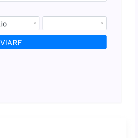
io
NVIARE