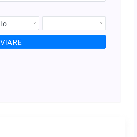
io
NVIARE