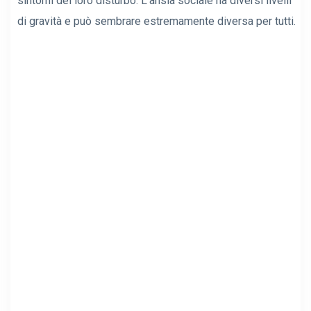
sintomi del loro disturbo. L'ansia sociale ha diversi livelli
di gravità e può sembrare estremamente diversa per tutti.